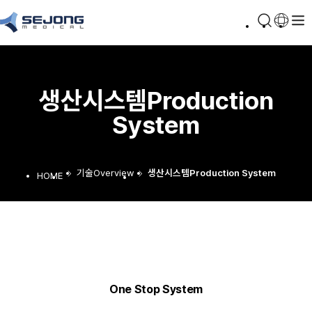
생산시스템
Production
System
기술
Overview
생산시스템
Production System
One Stop System