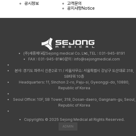
공시정보
고객문의
공지사항
Notice
(주)세종메디칼
Sejong medical Co. Ltd.,
TEL : 031-945-8191
FAX : 031-945-8190
문의 : info@sejongmedical.com
본사: 경기도 파주시 신촌2로 11 / 서울사무소: 서울특별시 강남구 도산대로 318,
SB타워 10층
Headquarters: 11, SInchon 2-ro, Paju-si, Gyeonggi-do, 10880,
Republic of Korea
Seoul Office: 10F, SB Tower, 318, Dosan-daero, Gangnam-gu, Seoul,
Republic of Korea
Copyrights © 2025 Sejong Medical all Rights Reserved.
ADMIN