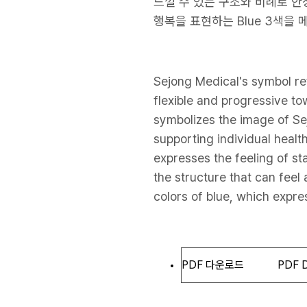
느낄 수 있는 구조와 비례로 안
행복을 표현하는 Blue 3색을 
Sejong Medical's symbol ref
flexible and progressive to
symbolizes the image of Se
supporting individual heal
expresses the feeling of st
the structure that can feel 
colors of blue, which expre
PDF 다운로드
PDF 