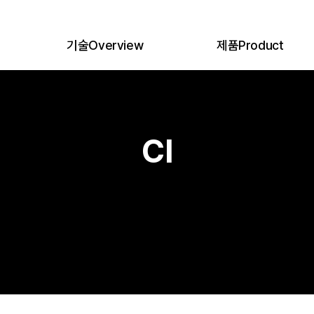
기술
Overview
제품
Product
e
의료공학연구소
Medical Engineering Lab.
제품 전체
All Products
생산시스템
Production System
Trocar
품질관리
Quality Management System
Single Port
CI
글로벌비즈니스
Global Network
Specimen Pouch
인증 및 허가
Certifications
Suture Loop
복강경수술이란
Laparoscopic Surgery
Suction Irrigation
Smoke Filter
BUMI