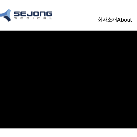
회사소개
About
CEO 메시지
CEO Messag
경영이념
기업연혁
History
CI
오시는 길
Location