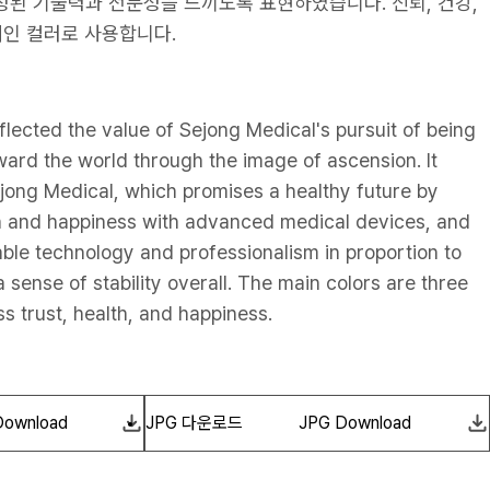
정된 기술력과 전문성을 느끼도록 표현하였습니다. 신뢰, 건강,
메인 컬러로 사용합니다.
lected the value of Sejong Medical's pursuit of being
ward the world through the image of ascension. It
jong Medical, which promises a healthy future by
th and happiness with advanced medical devices, and
able technology and professionalism in proportion to
a sense of stability overall. The main colors are three
ss trust, health, and happiness.
Download
JPG 다운로드
JPG Download