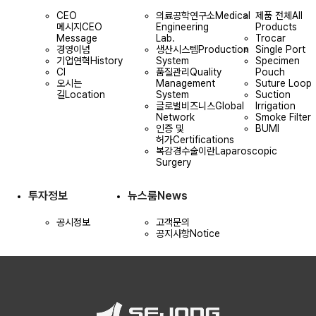
CEO
의료공학연구소
Medical
제품 전체
All
메시지
CEO
Engineering
Products
Message
Lab.
Trocar
경영이념
생산시스템
Production
Single Port
기업연혁
History
System
Specimen
CI
품질관리
Quality
Pouch
오시는
Management
Suture Loop
길
Location
System
Suction
글로벌비즈니스
Global
Irrigation
Network
Smoke Filter
인증 및
BUMI
허가
Certifications
복강경수술이란
Laparoscopic
Surgery
투자정보
뉴스룸
News
공시정보
고객문의
공지사항
Notice