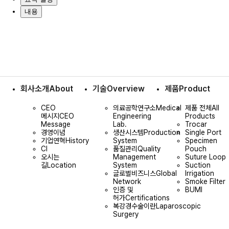
내용
회사소개
About
기술
Overview
제품
Product
CEO
의료공학연구소
Medical
제품 전체
All
메시지
CEO
Engineering
Products
Message
Lab.
Trocar
경영이념
생산시스템
Production
Single Port
기업연혁
History
System
Specimen
CI
품질관리
Quality
Pouch
오시는
Management
Suture Loop
길
Location
System
Suction
글로벌비즈니스
Global
Irrigation
Network
Smoke Filter
인증 및
BUMI
허가
Certifications
복강경수술이란
Laparoscopic
Surgery