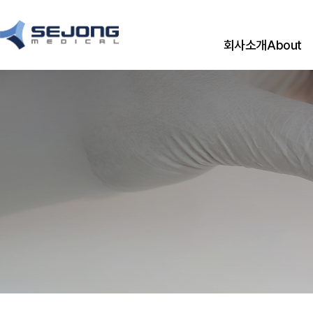
회사소개
About
CEO 메시지
CEO Messag
경영이념
기업연혁
History
CI
오시는 길
Location