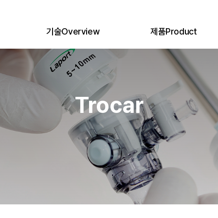
기술
Overview
제품
Product
e
의료공학연구소
Medical Engineering Lab.
제품 전체
All Products
생산시스템
Production System
Trocar
품질관리
Quality Management System
Single Port
Trocar
글로벌비즈니스
Global Network
Specimen Pouch
인증 및 허가
Certifications
Suture Loop
복강경수술이란
Laparoscopic Surgery
Suction Irrigation
Smoke Filter
BUMI