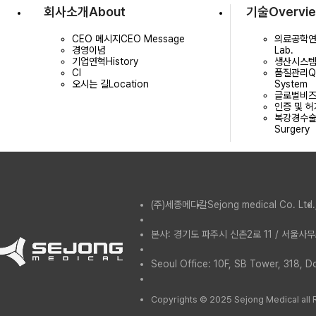
회사소개
About
기술
Overvi
CEO 메시지
CEO Message
의료공학
경영이념
Lab.
기업연혁
History
생산시스
CI
품질관리
Q
오시는 길
Location
System
글로벌비
인증 및 허
복강경수
Surgery
(주)세종메디칼
Sejong medical Co. Ltd.
본사: 경기도 파주시 신촌2로 11 / 서울사무
Seoul Office: 10F, SB Tower, 318, 
Copyrights © 2025 Sejong Medical all 