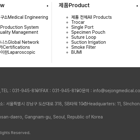
ew
제품
Product
연구소
Medical Engineering
제품 전체
All Products
Trocar
템
Production System
Single Port
uality Management
Specimen Pouch
Suture Loop
즈니스
Global Network
Suction Irrigation
가
Certifications
Smoke Filter
술이란
Laparoscopic
BUMI
,
TEL : 031-945-8191
FAX : 031-945-8190
문의 : info@sejongmedical.c
소: 서울특별시 강남구 도산대로 318, SB타워 10층
Headquarters: 11, SInchon
Dosan-daero, Gangnam-gu, Seoul, Republic of Korea
Rights Reserved.