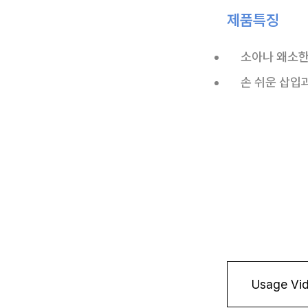
제품특징
소아나 왜소한
손 쉬운 삽입
Usage Vi