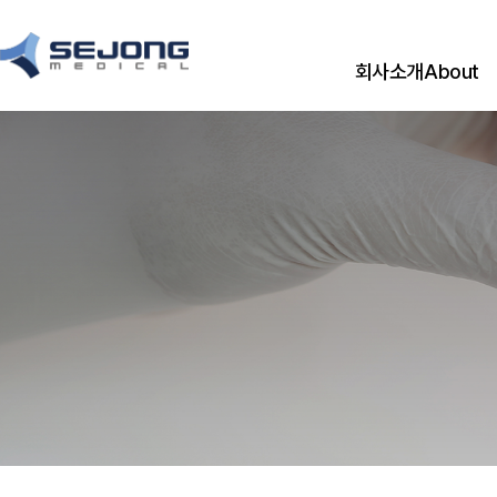
회사소개
About
CEO 메시지
CEO Messag
경영이념
기업연혁
History
CI
오시는 길
Location