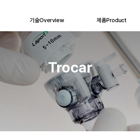
기술
Overview
제품
Product
e
의료공학연구소
Medical Engineering Lab.
제품 전체
All Products
생산시스템
Production System
Trocar
품질관리
Quality Management System
Single Port
Trocar
글로벌비즈니스
Global Network
Specimen Pouch
인증 및 허가
Certifications
Suture Loop
복강경수술이란
Laparoscopic Surgery
Suction Irrigation
Smoke Filter
BUMI