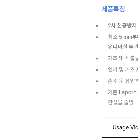
제품특징
2차 천공방지 기
최소 5 mm부
유니버셜 투
거즈 및 적출
연기 및 거즈
손 쉬운 삽입
기존 Lapor
간섭을 줄임
Usage Vi