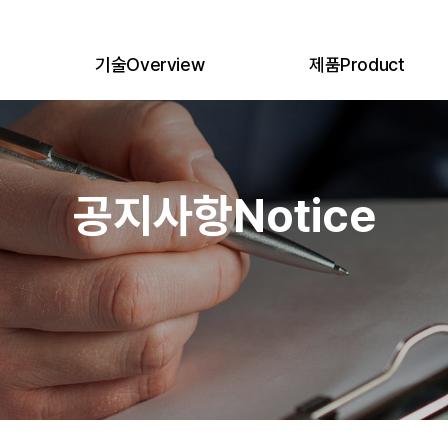
기술
Overview
제품
Product
e
의료공학연구소
Medical Engineering Lab.
제품 전체
All Products
생산시스템
Production System
Trocar
품질관리
Quality Management System
Single Port
공지사항
Notice
글로벌비즈니스
Global Network
Specimen Pouch
인증 및 허가
Certifications
Suture Loop
복강경수술이란
Laparoscopic Surgery
Suction Irrigation
Smoke Filter
BUMI