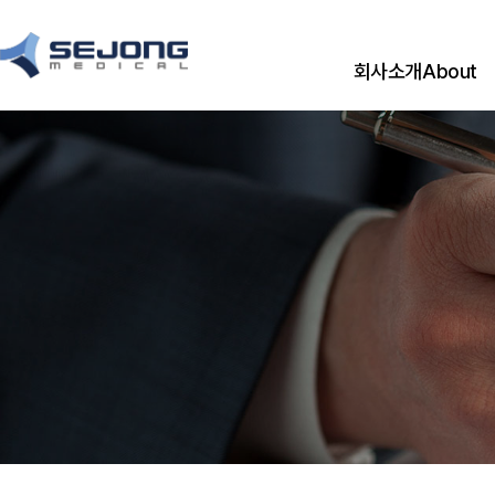
회사소개
About
CEO 메시지
CEO Messag
경영이념
기업연혁
History
CI
오시는 길
Location