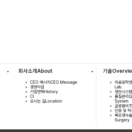
회사소개
About
기술
Overvi
CEO 메시지
CEO Message
의료공학
경영이념
Lab.
기업연혁
History
생산시스
CI
품질관리
Q
오시는 길
Location
System
글로벌비
인증 및 허
복강경수
Surgery