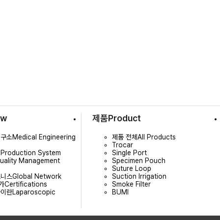
ew
제품
Product
연구소
Medical Engineering
제품 전체
All Products
Trocar
템
Production System
Single Port
uality Management
Specimen Pouch
Suture Loop
즈니스
Global Network
Suction Irrigation
가
Certifications
Smoke Filter
술이란
Laparoscopic
BUMI