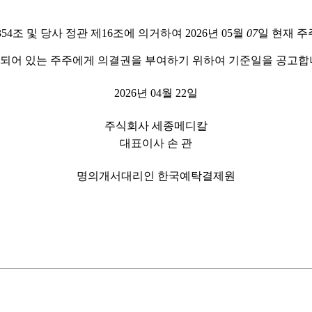
354
조 및 당사 정관 제
16
조에 의거하여
2026
년
05
월
07
일 현재 
되어 있는 주주에게 의결권을 부여하기 위하여 기준일을 공고
2026
년
04
월
22
일
주식회사 세종메디칼
대표이사 손 관
명의개서대리인 한국예탁결제원