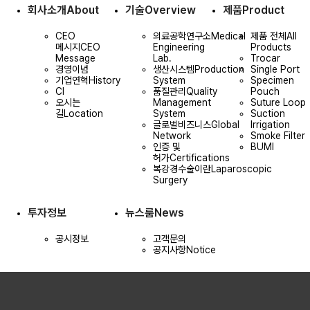
회사소개
About
기술
Overview
제품
Product
CEO
의료공학연구소
Medical
제품 전체
All
메시지
CEO
Engineering
Products
Message
Lab.
Trocar
경영이념
생산시스템
Production
Single Port
기업연혁
History
System
Specimen
CI
품질관리
Quality
Pouch
오시는
Management
Suture Loop
길
Location
System
Suction
글로벌비즈니스
Global
Irrigation
Network
Smoke Filter
인증 및
BUMI
허가
Certifications
복강경수술이란
Laparoscopic
Surgery
투자정보
뉴스룸
News
공시정보
고객문의
공지사항
Notice