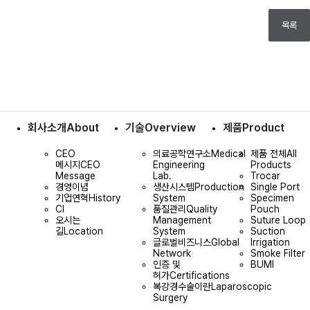
목록
회사소개
About
기술
Overview
제품
Product
CEO
의료공학연구소
Medical
제품 전체
All
메시지
CEO
Engineering
Products
Message
Lab.
Trocar
경영이념
생산시스템
Production
Single Port
기업연혁
History
System
Specimen
CI
품질관리
Quality
Pouch
오시는
Management
Suture Loop
길
Location
System
Suction
글로벌비즈니스
Global
Irrigation
Network
Smoke Filter
인증 및
BUMI
허가
Certifications
복강경수술이란
Laparoscopic
Surgery